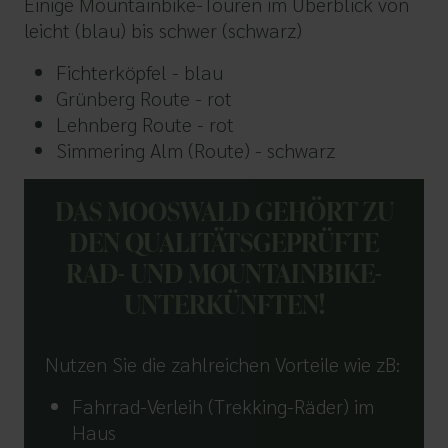
Einige Mountainbike-Touren im Überblick von
leicht (blau) bis schwer (schwarz)
Fichterköpfel - blau
Grünberg Route - rot
Lehnberg Route - rot
Simmering Alm (Route) - schwarz
DAS MOOSWALD GEHÖRT ZU
DEN QUALITÄTSGEPRÜFTE
RAD- UND MOUNTAINBIKE-
UNTERKÜNFTEN!
Nutzen Sie die zahlreichen Vorteile wie zB:
Fahrrad-Verleih (Trekking-Räder) im
Haus