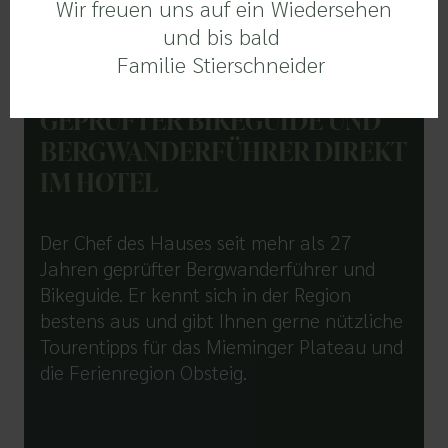
Wir freuen uns auf ein Wiedersehen
und bis bald
Familie Stierschneider
GEPRÜFTER BIKEGUIDE UND
BERGWANDERFÜHRER DIREKT
IM HOTEL
Der Chef des Hauses seit mehr als 27
Jahren geprüfter Bergwanderführer und
Bikeguide. Er kennt sich in der Region
bestens aus und gibt Ihnen gerne nützliche
Tourentipps für das Mieminger Plateau und
die Ferienregion Obsteig.